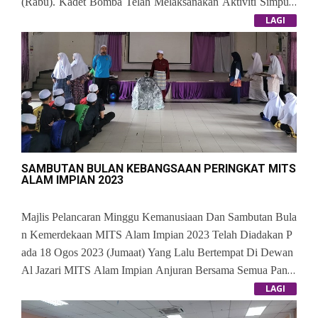
(Rabu). Kadet Bomba Telah Melaksanakan Aktiviti Simpula
N & Ikatan Tali Manakala PPIM Telah Melaksanakan Aktiviti
LAGI
Asas Kawad Kaki.
SAMBUTAN BULAN KEBANGSAAN PERINGKAT MITS
ALAM IMPIAN 2023
Majlis Pelancaran Minggu Kemanusiaan Dan Sambutan Bula
N Kemerdekaan MITS Alam Impian 2023 Telah Diadakan P
Ada 18 Ogos 2023 (Jumaat) Yang Lalu Bertempat Di Dewan
Al Jazari MITS Alam Impian Anjuran Bersama Semua Paniti
A Di Bawah Bidang Kemanusiaan. Majlis Ini Telah Dirasmik
LAGI
An Oleh Tuan Pengetua MITS Alam Impian.