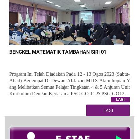
BENGKEL MATEMATIK TAMBAHAN SIRI 01
Program Ini Telah Diadakan Pada 12 - 13 Ogos 2023 (Sabtu-
Ahad) Bertempat Di Dewan Al-Jazari MITS Alam Impian Y
Ang Melibatkan Semua Pelajar Tingkatan 4 & 5 Anjuran Unit
Kurikulum Dengan Kerjasama PSG GQ 11 & PSG GQ12. P
LAGI
Enceramah Jemputan Ialah Cikgu Muhd Aizuddin Bin Mat Y
Usoff Dari Aizuddin Yusoff Academy.
LAGI