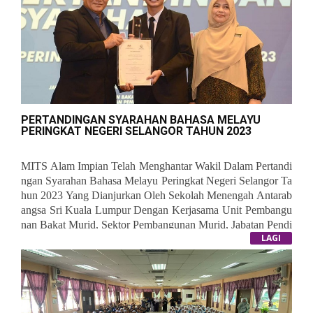
PERTANDINGAN SYARAHAN BAHASA MELAYU
PERINGKAT NEGERI SELANGOR TAHUN 2023
MITS Alam Impian Telah Menghantar Wakil Dalam Pertandi
Ngan Syarahan Bahasa Melayu Peringkat Negeri Selangor Ta
Hun 2023 Yang Dianjurkan Oleh Sekolah Menengah Antarab
Angsa Sri Kuala Lumpur
Dengan Kerjasama Unit Pembangu
Nan Bakat Murid, Sektor Pembangunan Murid, Jabatan Pendi
LAGI
Dikan Negeri Selangor Pada 15 Ogos 2023. Info Lanjut Berk
Https://m.facebook.com/story.php?story_fbid=766034828
Enaan Pertandingan Tersebut Boleh Lawati Pautan Di Bawah
857890&id=100063541391122&sfnsn=wa&mibextid=9R9
:
PXO