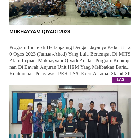
MUKHAYYAM QIYADI 2023
Program Ini Telah Berlangsung Dengan Jayanya Pada 18 - 2
0 Ogos 2023 (Jumaat-Ahad) Yang Lalu Bertempat Di MITS
Alam Impian. Mukhayyam Qiyadi Adalah Program Kepimpi
Nan Di Bawah Anjuran Unit HEM Yang Melibatkan Barisan
Kepimpinan Pengawas, PRS, PSS, Exco Asrama, Skuad SP
LAGI
BT Dan Ketua Kelas. Semenjak PKP Melanda Program Ini
Telah Terhenti Beberapa Tahun Dan Dengan Izin Allah Tahu
N 2023 Ia Berjaya Dilaksanakan Semula.
Riak Wajah Para Pe
Serta Menzahirkan Keterujaan Dan Semangat Yang Luar Bia
Sa Sepanjang Mukhayyam Selama 3hari 2 Malam Ini. Harapa
N Kepada Para Peserta Agar Dapat Merealisasikan Segala Il
Mu Dan Pengalaman Yang Diperolehi Bersama Waja Consult
Ant.